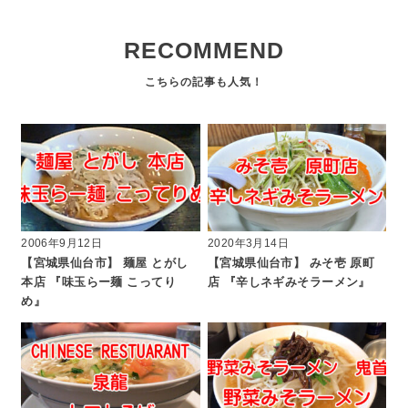
RECOMMEND
2006年9月12日
2020年3月14日
【宮城県仙台市】 麺屋 とがし
【宮城県仙台市】 みそ壱 原町
本店 『味玉らー麺 こってり
店 『辛しネギみそラーメン』
め』