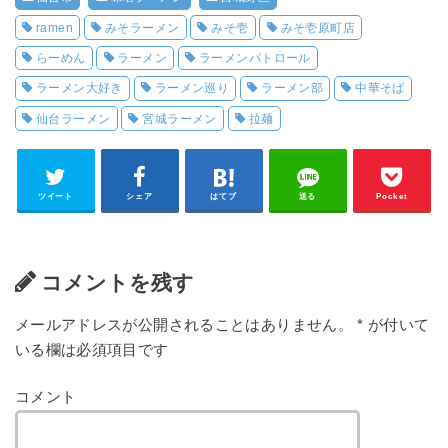
ramen
みそラーメン
みそ壱
みそ壱原町店
らーめん
ラーメン
ラーメンパトロール
ラーメン大好き
ラーメン巡り
ラーメン部
中華そば
仙台ラーメン
宮城ラーメン
拉麺
ツイート
シェア
はてブ
送る
Pocket
コメントを残す
メールアドレスが公開されることはありません。
*
が付いて
いる欄は必須項目です
コメント