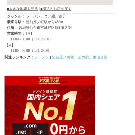
関連ランキング：
ラーメン
|
陸前原ノ町駅
、
苦竹駅
、
東仙台駅