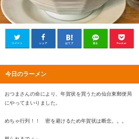
ツイート
シェア
はてブ
送る
Pocket
今日のラーメン
おつまさんの命により、年賀状を買うため仙台東郵便局
にやってまいりました。
めちゃ行列！！ 密を避けるため年賀状は断念。。。
怒られるでぇ～