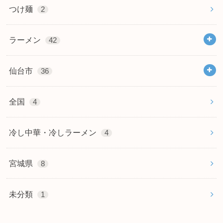
つけ麺
2
ラーメン
42
仙台市
36
全国
4
冷し中華・冷しラーメン
4
宮城県
8
未分類
1