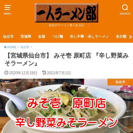
MENU
SEARCH
～ 仙台のラーメン食べある記 ～
仙台市
宮城県
全国
つけ麺
冷し中華・冷しラーメン
未分類
HOME
仙台市
【宮城県仙台市】 みそ壱 原町店 『辛し野菜み
そラーメン』
2020年12月19日
2021年7月1日
仙台市