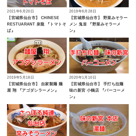
2021年6月20日
2019年6月28日
【宮城県仙台市】 CHINESE
【宮城県仙台市】 野菜みそラー
RESTUARANT 泉龍 『トマトそ
メン 鬼首 『野菜みそラーメ
ば』
ン』
2019年5月18日
2020年1月10日
【宮城県仙台市】 自家製麺 麺
【宮城県仙台市】 手打ち拉麺
屋 翔 『アゴダシラーメン』
味の新宮 小鶴店 『パーコーメ
ン』