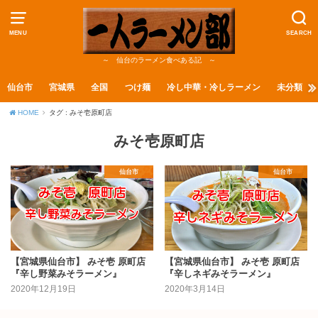
MENU
SEARCH
～ 仙台のラーメン食べある記 ～
仙台市
宮城県
全国
つけ麺
冷し中華・冷しラーメン
未分類
HOME
タグ : みそ壱原町店
みそ壱原町店
仙台市
仙台市
【宮城県仙台市】 みそ壱 原町店
【宮城県仙台市】 みそ壱 原町店
『辛し野菜みそラーメン』
『辛しネギみそラーメン』
2020年12月19日
2020年3月14日